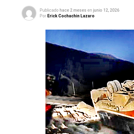
Publicado
hace 2 meses
en
junio 12, 2026
Por
Erick Cochachin Lazaro