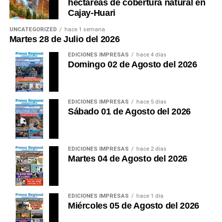
hectáreas de cobertura natural en
solamente los paisajes extraordinarios. Premia, sobre
Cajay-Huari
todo, los destinos que convierten la seguridad en
parte esencial de la experiencia. Ese debería ser el
UNCATEGORIZED
hace 1 semana
Martes 28 de Julio del 2026
próximo gran patrimonio que Áncash construya.
EDICIONES IMPRESAS
hace 4 días
Esta es mi opinión. ¿Usted qué opina?
(Guido C.
Domingo 02 de Agosto del 2026
Duarte Plata Reg. CPP.
No 01073)
EDICIONES IMPRESAS
hace 5 días
Sábado 01 de Agosto del 2026
EDICIONES IMPRESAS
hace 2 días
Martes 04 de Agosto del 2026
EDICIONES IMPRESAS
hace 1 día
Miércoles 05 de Agosto del 2026