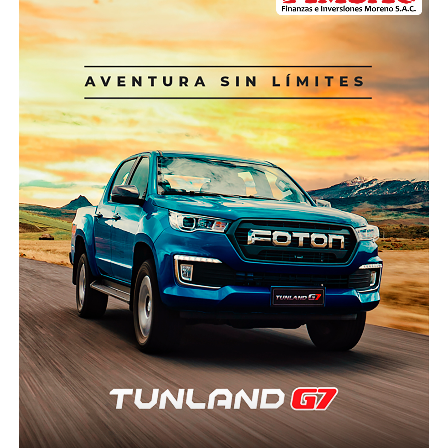
la atención de emergencias por desastres. Este
preparada y otra improvisada. Los Alpes europeos
resultado representa un avance conjunto de apenas
ofrecen quizá el mejor ejemplo. Suiza, Francia e Italia
13%, según cifras del Ministerio de Economía y
cuentan con helicópteros especialmente diseñados
Finanzas (MEF) consignadas por ComexPerú.
para operaciones de alta montaña, pilotos
certificados para vuelos extremos, centros
Estos recursos son destinados a reducir la
permanentes de coordinación, sistemas de
vulnerabilidad de la población frente a desastres
comunicación satelital y protocolos que permiten
naturales, como aquellos causados por la presencia
iniciar un rescate en cuestión de minutos.
de condiciones del Fenómeno El Niño (FEN),
mediante obras y acciones de prevención. Una
Nepal, pese a tener una geografía incluso más
proporción importante de estos recursos se asigna a
compleja que la peruana, desarrolló un sistema
los Gobiernos subnacionales (regionales y
donde el Estado, las empresas privadas, las
municipalidades), que en los últimos años han
aseguradoras y las organizaciones de rescate
ganado una mayor participación en este tipo de
trabajan de manera articulada. La tecnología satelital,
inversiones.
la evacuación mediante sistemas “longline” y los
seguros obligatorios forman parte del modelo
En 2025, la inversión pública para este fin ascendió a
operativo.
S/ 778 millones, de los cuales S/ 347 millones (45% del
total) se asignaron a las municipalidades. “Resulta
¿Por qué Áncash no puede aspirar a algo semejante?