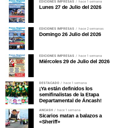
EDICIONES IMPRESAS
hace 1 semana
cada año. El verdadero desafío no es comprarla, sino
Lunes 27 de Julio del 2026
garantizar un modelo de gestión sostenible,
mantenimiento permanente y operación profesional
mediante alianzas público-privadas, evitando que una
EDICIONES IMPRESAS
hace 2 semanas
inversión estratégica termine abandonada por falta de
Domingo 26 Julio del 2026
planificación.
Durante años hemos discutido carreteras, plazas,
EDICIONES IMPRESAS
hace 1 semana
monumentos, estadios y obras de concreto. Ha
Miércoles 29 de Julio del 2026
llegado el momento de discutir seguridad. Porque
una región turística no se mide únicamente por la
belleza de sus paisajes. También se mide por la
DESTACADO
hace 1 semana
confianza que transmite a quienes la visitan.
¡Ya están definidos los
semifinalistas de la Etapa
Un turista que sabe que existe un sistema moderno
Departamental de Áncash!
de rescate decide viajar con mayor tranquilidad. Una
agencia internacional promociona con mayor
ANCASH
hace 1 semana
Sicarios matan a balazos a
confianza un destino seguro. Una aseguradora
«Sheriff»
reduce sus restricciones. Los operadores turísticos