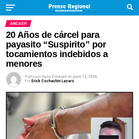
ANCASH
20 Años de cárcel para
payasito “Suspirito” por
tocamientos indebidos a
menores
Publicado
hace 2 meses
en
junio 12, 2026
Por
Erick Cochachin Lazaro