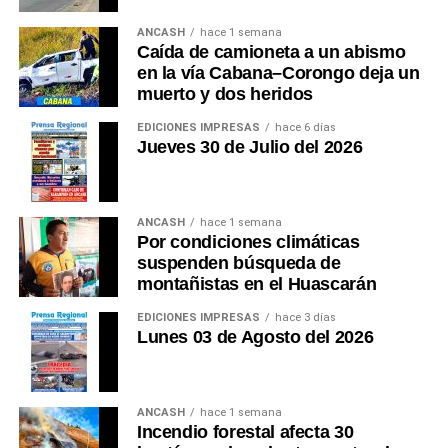
fortalecen su oferta, y toda la economía regional
termina beneficiándose.
ANCASH
hace 1 semana
Caída de camioneta a un abismo
en la vía Cabana–Corongo deja un
Cada accidente que trasciende internacionalmente
muerto y dos heridos
sin una respuesta eficiente deteriora silenciosamente
la imagen del destino. Las montañas no hablan. Pero
EDICIONES IMPRESAS
hace 6 días
Jueves 30 de Julio del 2026
las estadísticas sí. Cada rescate tardío, cada
evacuación improvisada y cada vida perdida envían
un mensaje al mundo.
ANCASH
hace 1 semana
Por condiciones climáticas
Áncash posee una de las mayores riquezas naturales
suspenden búsqueda de
del planeta. Lo que todavía no posee es una política
montañistas en el Huascarán
pública de seguridad a la altura de esa riqueza. Quizá
el verdadero desafío ya no sea conseguir un nuevo
EDICIONES IMPRESAS
hace 3 días
Lunes 03 de Agosto del 2026
reconocimiento internacional. El desafío consiste en
demostrar que somos capaces de cuidar a quienes
vienen a admirar aquello que tanto nos enorgullece.
ANCASH
hace 1 semana
Porque el turismo del siglo XXI ya no premia
Incendio forestal afecta 30