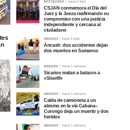
DESTACADO
hace 2 días
CSJAN conmemora el Día del
Juez y la Jueza reafirmando su
compromiso con una justicia
independiente y cercana al
ciudadano
tes
ANCASH
hace 2 días
an
Áncash: dos accidentes dejan
dos muertos en Samanco
ANCASH
hace 1 semana
Sicarios matan a balazos a
«Sheriff»
ANCASH
hace 1 semana
Caída de camioneta a un
abismo en la vía Cabana–
Corongo deja un muerto y dos
heridos
ANCASH
hace 1 semana