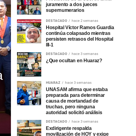
juramento a dos jueces
supernumerarios
DESTACADO
hace 2 semanas
Hospital Víctor Ramos Guardia
continúa colapsado mientras
persisten retrasos del Hospital
III-1
DESTACADO
hace 3 semanas
¿Que ocultan en Huaraz?
a
HUARAZ
hace 3 semanas
UNASAM afirma que estaba
preparada para determinar
causa de mortandad de
truchas, pero ninguna
autoridad solicitó análisis
DESTACADO
hace 3 semanas
Exdirigente respalda
movilización de HOY y exige