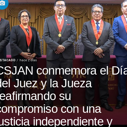
STACADO
hace 2 días
CSJAN conmemora el Dí
del Juez y la Jueza
reafirmando su
compromiso con una
justicia independiente y