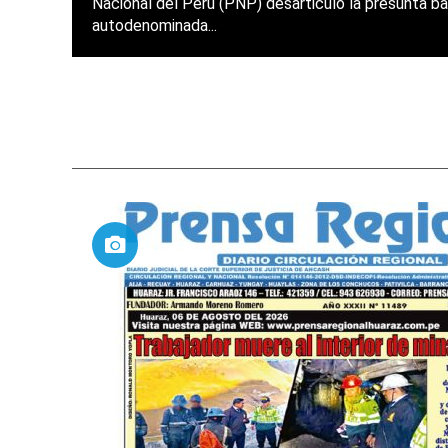
Nacional del Perú (PNP) desarticuló la presunta ba
autodenominada...