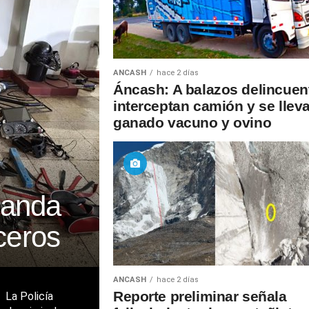
ANCASH
hace 2 días
Áncash: A balazos delincuen
interceptan camión y se llev
ganado vacuno y ovino
banda
ceros
ANCASH
hace 2 días
Reporte preliminar señala
 La Policía