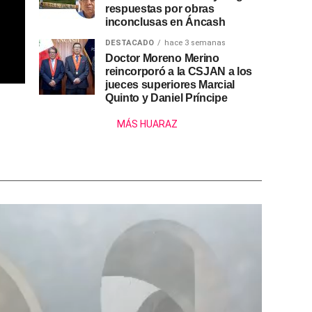
respuestas por obras
inconclusas en Áncash
DESTACADO
hace 3 semanas
Doctor Moreno Merino
reincorporó a la CSJAN a los
jueces superiores Marcial
Quinto y Daniel Príncipe
MÁS HUARAZ
Reproduct
de
vídeo