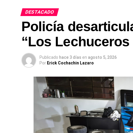
DESTACADO
Policía desarticu
“Los Lechuceros 
Publicado
hace 3 días
en
agosto 5, 2026
Por
Erick Cochachin Lazaro