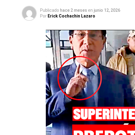
Publicado
hace 2 meses
en
junio 12, 2026
Por
Erick Cochachin Lazaro