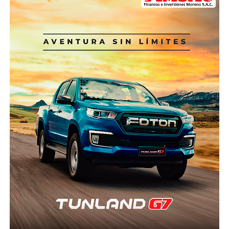
la atención de emergencias por desastres. Este
preparada y otra improvisada. Los Alpes europeos
resultado representa un avance conjunto de apenas
ofrecen quizá el mejor ejemplo. Suiza, Francia e Italia
13%, según cifras del Ministerio de Economía y
cuentan con helicópteros especialmente diseñados
Finanzas (MEF) consignadas por ComexPerú.
para operaciones de alta montaña, pilotos
certificados para vuelos extremos, centros
Estos recursos son destinados a reducir la
permanentes de coordinación, sistemas de
vulnerabilidad de la población frente a desastres
comunicación satelital y protocolos que permiten
naturales, como aquellos causados por la presencia
iniciar un rescate en cuestión de minutos.
de condiciones del Fenómeno El Niño (FEN),
mediante obras y acciones de prevención. Una
Nepal, pese a tener una geografía incluso más
proporción importante de estos recursos se asigna a
compleja que la peruana, desarrolló un sistema
los Gobiernos subnacionales (regionales y
donde el Estado, las empresas privadas, las
municipalidades), que en los últimos años han
aseguradoras y las organizaciones de rescate
ganado una mayor participación en este tipo de
trabajan de manera articulada. La tecnología satelital,
inversiones.
la evacuación mediante sistemas “longline” y los
seguros obligatorios forman parte del modelo
En 2025, la inversión pública para este fin ascendió a
operativo.
S/ 778 millones, de los cuales S/ 347 millones (45% del
total) se asignaron a las municipalidades. “Resulta
¿Por qué Áncash no puede aspirar a algo semejante?