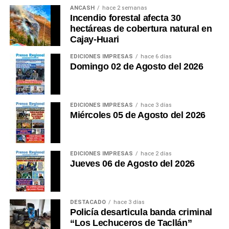
solamente los paisajes extraordinarios. Premia, sobre
ANCASH
hace 2 semanas
todo, los destinos que convierten la seguridad en
Incendio forestal afecta 30
parte esencial de la experiencia. Ese debería ser el
hectáreas de cobertura natural en
Cajay-Huari
próximo gran patrimonio que Áncash construya.
EDICIONES IMPRESAS
hace 6 días
Esta es mi opinión. ¿Usted qué opina?
(Guido C.
Domingo 02 de Agosto del 2026
Duarte Plata Reg. CPP.
No 01073)
EDICIONES IMPRESAS
hace 3 días
Miércoles 05 de Agosto del 2026
EDICIONES IMPRESAS
hace 2 días
Jueves 06 de Agosto del 2026
DESTACADO
hace 3 días
Policía desarticula banda criminal
“Los Lechuceros de Tacllán”