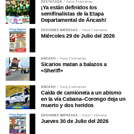
DESTACADO
hace 2 semanas
cada año. El verdadero desafío no es comprarla, sino
¡Ya están definidos los
garantizar un modelo de gestión sostenible,
semifinalistas de la Etapa
mantenimiento permanente y operación profesional
Departamental de Áncash!
mediante alianzas público-privadas, evitando que una
EDICIONES IMPRESAS
hace 1 semana
inversión estratégica termine abandonada por falta de
Miércoles 29 de Julio del 2026
planificación.
Durante años hemos discutido carreteras, plazas,
ANCASH
hace 2 semanas
monumentos, estadios y obras de concreto. Ha
Sicarios matan a balazos a
llegado el momento de discutir seguridad. Porque
«Sheriff»
una región turística no se mide únicamente por la
belleza de sus paisajes. También se mide por la
ANCASH
hace 2 semanas
confianza que transmite a quienes la visitan.
Caída de camioneta a un abismo
en la vía Cabana–Corongo deja un
Un turista que sabe que existe un sistema moderno
muerto y dos heridos
de rescate decide viajar con mayor tranquilidad. Una
agencia internacional promociona con mayor
EDICIONES IMPRESAS
hace 1 semana
Jueves 30 de Julio del 2026
confianza un destino seguro. Una aseguradora
reduce sus restricciones. Los operadores turísticos