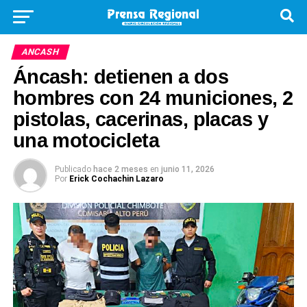
ANCASH
Áncash: detienen a dos
hombres con 24 municiones, 2
pistolas, cacerinas, placas y
una motocicleta
Publicado
hace 2 meses
en
junio 11, 2026
Por
Erick Cochachin Lazaro