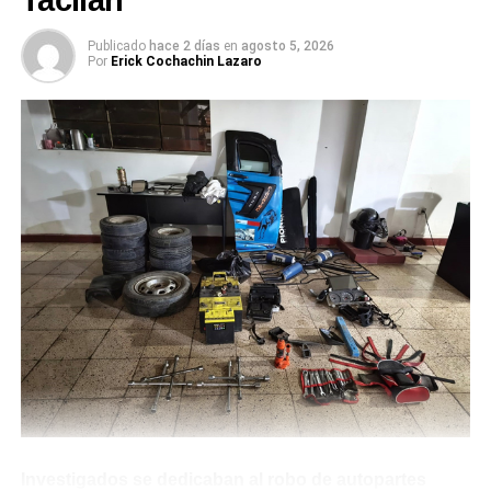
Tacllán”
investigación policial a cargo de los efectivos de la
Publicado
hace 2 días
en
agosto 5, 2026
DIVINCRI Huaraz, una persona de sexo masculino dejó
Por
Erick Cochachin Lazaro
de existir tras una precipitosa caída desde los altos de un
edificio.La tarde de ayer martes se registró un lamentable
suceso en el sector Challhua al Sur de Huaraz en la
jurisdicción del barrio de Tacllán.
Según los primeros testimonios de personas del lugar,
dieron cuenta que una persona cayó desde varios pisos
de una construcción, en circunstancias no conocidas por
las autoridades policiales y del Ministerio Público (esto
hasta el cierre de la presente edición)
Tras el llamado de los vecinos se tuvo la presencia del
personal de paramédicos del Sistema de Atención Móvil
de Urgencia (SAMU) quienes acudieron de inmediato tras
recibir la llamada de auxilio, lamentablemente solo
certificaron la muerte de la persona de quien se dice que
Investigados se dedicaban al robo de autopartes
es un obrero de construcción. (Arnaldo Mejía Bojórquez)