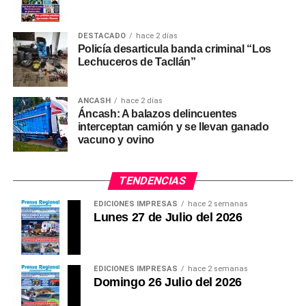
Bono no será remunerativo
DESTACADO
hace 2 días
Policía desarticula banda criminal “Los
La ley establece que la bonificación extraordinaria de
Lechuceros de Tacllán”
S/ 487 no tendrá carácter remunerativo ni
pensionable.
ANCASH
hace 2 días
Tampoco estará sujeta a cargas sociales ni servirá
Áncash: A balazos delincuentes
interceptan camión y se llevan ganado
como base de cálculo para la compensación por
vacuno y ovino
tiempo de servicios (CTS), bonificaciones,
asignaciones u otros beneficios laborales.
TENDENCIAS
Además, los docentes y auxiliares solo podrán recibir
EDICIONES IMPRESAS
hace 2 semanas
este beneficio en una única entidad pública.
Lunes 27 de Julio del 2026
(Ronald Montoro Yopla)
EDICIONES IMPRESAS
hace 2 semanas
Domingo 26 Julio del 2026