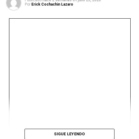
Publicado
hace 2 semanas
en
julio 25, 2026
Por
Erick Cochachin Lazaro
Ver Online
SIGUE LEYENDO