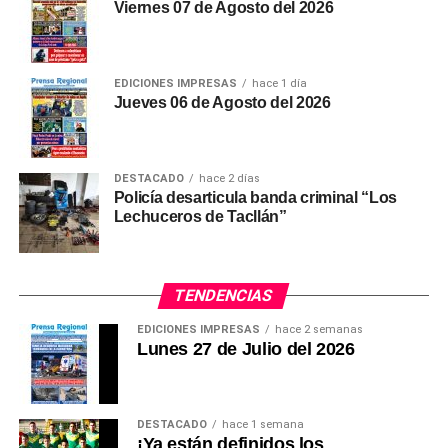
Viernes 07 de Agosto del 2026
beneficio.
Bono no será remunerativo
EDICIONES IMPRESAS
hace 1 día
Jueves 06 de Agosto del 2026
La ley establece que la bonificación extraordinaria de
S/ 487 no tendrá carácter remunerativo ni
pensionable.
DESTACADO
hace 2 días
Tampoco estará sujeta a cargas sociales ni servirá
Policía desarticula banda criminal “Los
Lechuceros de Tacllán”
como base de cálculo para la compensación por
tiempo de servicios (CTS), bonificaciones,
asignaciones u otros beneficios laborales.
TENDENCIAS
Además, los docentes y auxiliares solo podrán recibir
EDICIONES IMPRESAS
hace 2 semanas
este beneficio en una única entidad pública.
Lunes 27 de Julio del 2026
(Ronald Montoro Yopla)
DESTACADO
hace 1 semana
¡Ya están definidos los