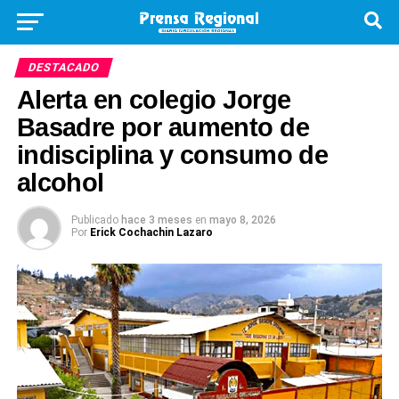
DESTACADO
Alerta en colegio Jorge
Basadre por aumento de
indisciplina y consumo de
alcohol
Publicado
hace 3 meses
en
mayo 8, 2026
Por
Erick Cochachin Lazaro