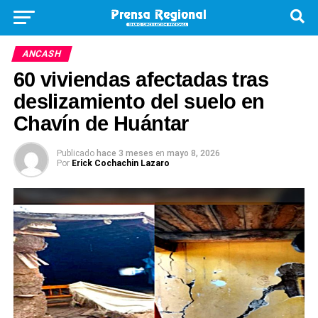
ANCASH
60 viviendas afectadas tras
deslizamiento del suelo en
Chavín de Huántar
Publicado
hace 3 meses
en
mayo 8, 2026
Por
Erick Cochachin Lazaro