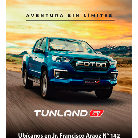
ofrecen quizá el mejor ejemplo. Suiza, Francia e Italia
13%, según cifras del Ministerio de Economía y
cuentan con helicópteros especialmente diseñados
Finanzas (MEF) consignadas por ComexPerú.
para operaciones de alta montaña, pilotos
certificados para vuelos extremos, centros
Estos recursos son destinados a reducir la
permanentes de coordinación, sistemas de
vulnerabilidad de la población frente a desastres
comunicación satelital y protocolos que permiten
naturales, como aquellos causados por la presencia
iniciar un rescate en cuestión de minutos.
de condiciones del Fenómeno El Niño (FEN),
mediante obras y acciones de prevención. Una
Nepal, pese a tener una geografía incluso más
proporción importante de estos recursos se asigna a
compleja que la peruana, desarrolló un sistema
los Gobiernos subnacionales (regionales y
donde el Estado, las empresas privadas, las
municipalidades), que en los últimos años han
aseguradoras y las organizaciones de rescate
ganado una mayor participación en este tipo de
trabajan de manera articulada. La tecnología satelital,
inversiones.
la evacuación mediante sistemas “longline” y los
seguros obligatorios forman parte del modelo
En 2025, la inversión pública para este fin ascendió a
operativo.
S/ 778 millones, de los cuales S/ 347 millones (45% del
total) se asignaron a las municipalidades. “Resulta
¿Por qué Áncash no puede aspirar a algo semejante?
sumamente preocupante que en algunos de los
No estamos hablando de copiar modelos extranjeros
departamentos con mayor afectación histórica del