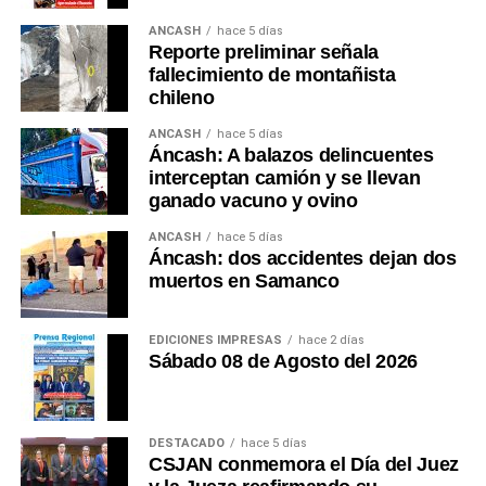
parte esencial de la experiencia. Ese debería ser el
ANCASH
hace 5 días
Reporte preliminar señala
próximo gran patrimonio que Áncash construya.
fallecimiento de montañista
chileno
Esta es mi opinión. ¿Usted qué opina?
(Guido C.
Duarte Plata Reg. CPP.
No 01073)
ANCASH
hace 5 días
Áncash: A balazos delincuentes
interceptan camión y se llevan
ganado vacuno y ovino
ANCASH
hace 5 días
Áncash: dos accidentes dejan dos
muertos en Samanco
EDICIONES IMPRESAS
hace 2 días
Sábado 08 de Agosto del 2026
DESTACADO
hace 5 días
CSJAN conmemora el Día del Juez