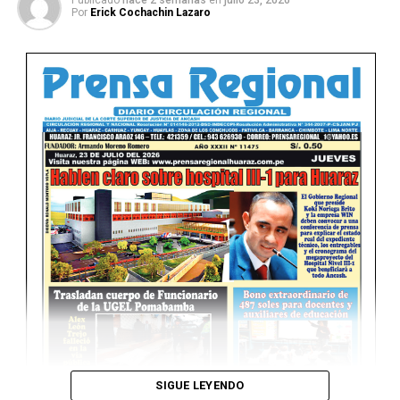
Publicado
hace 2 semanas
en
julio 23, 2026
Por
Erick Cochachin Lazaro
Ver Online
SIGUE LEYENDO