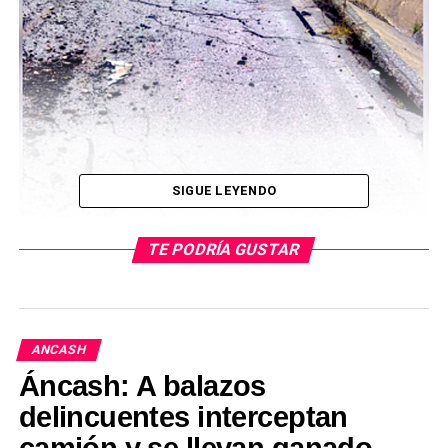
SIGUE LEYENDO
TE PODRÍA GUSTAR
ANCASH
Lluvias intensas provocaron derrumbe que dañó 35
Áncash: A balazos
metros
delincuentes interceptan
de la carretera AN-110 en Chavín de Huántar