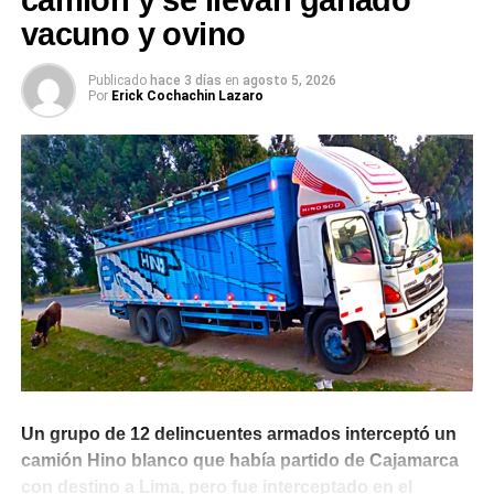
camión y se llevan ganado
vacuno y ovino
Un deslizamiento de tierra restringe el tránsito
vehicular en un tramo de la vía departamental AN-110,
Publicado
hace 3 días
en
agosto 5, 2026
en el distrito de Chavín de Huántar, provincia de
Por
Erick Cochachin Lazaro
Huari, tras las lluvias intensas que continúan
afectando la sierra de Áncash.
CENTRO POBLADO DE HUARIMAYO
De acuerdo con el Centro de Operaciones de
Emergencia Regional (COER), el evento se registró el
14 de abril alrededor de las 5:30 p. m. en el sector
Uncurioj, en el centro poblado de Huarimayo, y
provocó daños en aproximadamente 35 metros de la
vía que conecta San Marcos con Chavín.
RESTRICCIONES EN EL TRÁNSITO VEHICULAR
Un grupo de 12 delincuentes armados interceptó un
camión Hino blanco que había partido de Cajamarca
La afectación ha generado restricciones en el tránsito
con destino a Lima, pero fue interceptado en el