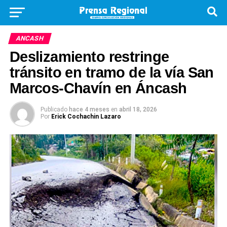
ANCASH
Deslizamiento restringe
tránsito en tramo de la vía San
Marcos-Chavín en Áncash
Publicado
hace 4 meses
en
abril 18, 2026
Por
Erick Cochachin Lazaro