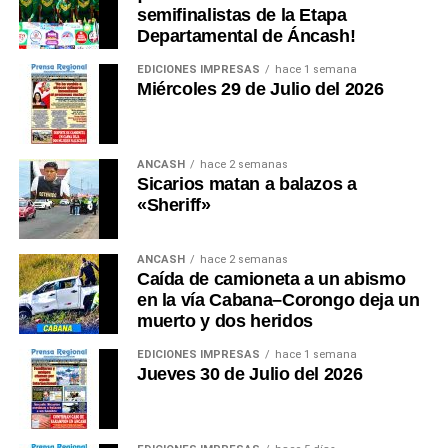
garantizar un modelo de gestión sostenible,
semifinalistas de la Etapa
mantenimiento permanente y operación profesional
Departamental de Áncash!
mediante alianzas público-privadas, evitando que una
EDICIONES IMPRESAS
hace 1 semana
inversión estratégica termine abandonada por falta de
Miércoles 29 de Julio del 2026
planificación.
Durante años hemos discutido carreteras, plazas,
ANCASH
hace 2 semanas
monumentos, estadios y obras de concreto. Ha
Sicarios matan a balazos a
llegado el momento de discutir seguridad. Porque
«Sheriff»
una región turística no se mide únicamente por la
belleza de sus paisajes. También se mide por la
ANCASH
hace 2 semanas
confianza que transmite a quienes la visitan.
Caída de camioneta a un abismo
en la vía Cabana–Corongo deja un
Un turista que sabe que existe un sistema moderno
muerto y dos heridos
de rescate decide viajar con mayor tranquilidad. Una
agencia internacional promociona con mayor
EDICIONES IMPRESAS
hace 1 semana
Jueves 30 de Julio del 2026
confianza un destino seguro. Una aseguradora
reduce sus restricciones. Los operadores turísticos
fortalecen su oferta, y toda la economía regional