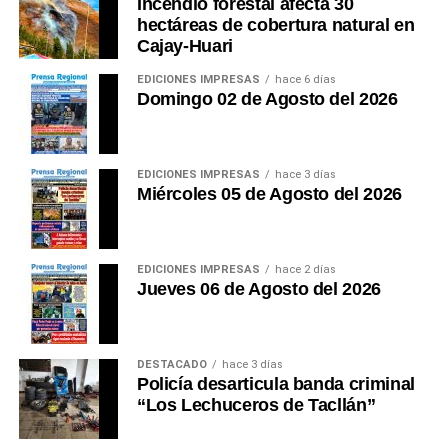
Incendio forestal afecta 30
parte esencial de la experiencia. Ese debería ser el
hectáreas de cobertura natural en
Cajay-Huari
próximo gran patrimonio que Áncash construya.
EDICIONES IMPRESAS
hace 6 días
Esta es mi opinión. ¿Usted qué opina?
(Guido C.
Domingo 02 de Agosto del 2026
Duarte Plata Reg. CPP.
No 01073)
EDICIONES IMPRESAS
hace 3 días
Miércoles 05 de Agosto del 2026
EDICIONES IMPRESAS
hace 2 días
Jueves 06 de Agosto del 2026
DESTACADO
hace 3 días
Policía desarticula banda criminal
“Los Lechuceros de Tacllán”