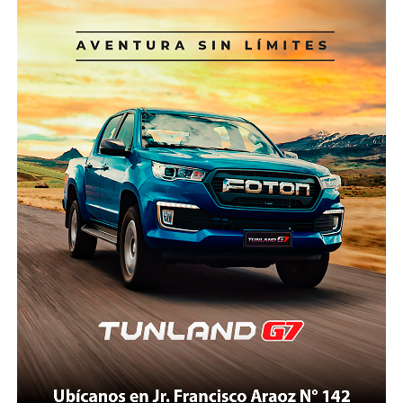
ofrecen quizá el mejor ejemplo. Suiza, Francia e Italia
13%, según cifras del Ministerio de Economía y
cuentan con helicópteros especialmente diseñados
Finanzas (MEF) consignadas por ComexPerú.
para operaciones de alta montaña, pilotos
certificados para vuelos extremos, centros
Estos recursos son destinados a reducir la
permanentes de coordinación, sistemas de
vulnerabilidad de la población frente a desastres
comunicación satelital y protocolos que permiten
naturales, como aquellos causados por la presencia
iniciar un rescate en cuestión de minutos.
de condiciones del Fenómeno El Niño (FEN),
mediante obras y acciones de prevención. Una
Nepal, pese a tener una geografía incluso más
proporción importante de estos recursos se asigna a
compleja que la peruana, desarrolló un sistema
los Gobiernos subnacionales (regionales y
donde el Estado, las empresas privadas, las
municipalidades), que en los últimos años han
aseguradoras y las organizaciones de rescate
ganado una mayor participación en este tipo de
trabajan de manera articulada. La tecnología satelital,
inversiones.
la evacuación mediante sistemas “longline” y los
seguros obligatorios forman parte del modelo
En 2025, la inversión pública para este fin ascendió a
operativo.
S/ 778 millones, de los cuales S/ 347 millones (45% del
total) se asignaron a las municipalidades. “Resulta
¿Por qué Áncash no puede aspirar a algo semejante?
sumamente preocupante que en algunos de los
No estamos hablando de copiar modelos extranjeros
departamentos con mayor afectación histórica del