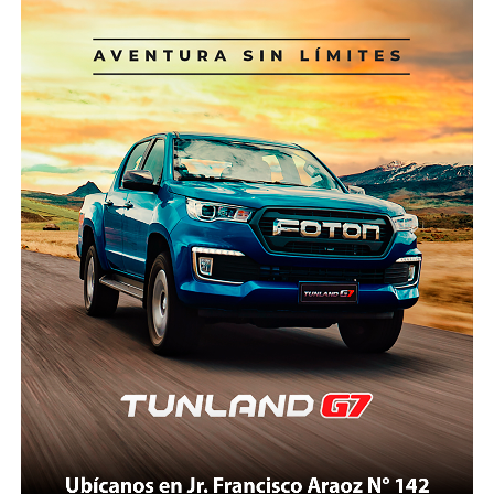
ofrecen quizá el mejor ejemplo. Suiza, Francia e Italia
13%, según cifras del Ministerio de Economía y
cuentan con helicópteros especialmente diseñados
Finanzas (MEF) consignadas por ComexPerú.
para operaciones de alta montaña, pilotos
certificados para vuelos extremos, centros
Estos recursos son destinados a reducir la
permanentes de coordinación, sistemas de
vulnerabilidad de la población frente a desastres
comunicación satelital y protocolos que permiten
naturales, como aquellos causados por la presencia
iniciar un rescate en cuestión de minutos.
de condiciones del Fenómeno El Niño (FEN),
mediante obras y acciones de prevención. Una
Nepal, pese a tener una geografía incluso más
proporción importante de estos recursos se asigna a
compleja que la peruana, desarrolló un sistema
los Gobiernos subnacionales (regionales y
donde el Estado, las empresas privadas, las
municipalidades), que en los últimos años han
aseguradoras y las organizaciones de rescate
ganado una mayor participación en este tipo de
trabajan de manera articulada. La tecnología satelital,
inversiones.
la evacuación mediante sistemas “longline” y los
seguros obligatorios forman parte del modelo
En 2025, la inversión pública para este fin ascendió a
operativo.
S/ 778 millones, de los cuales S/ 347 millones (45% del
total) se asignaron a las municipalidades. “Resulta
¿Por qué Áncash no puede aspirar a algo semejante?
sumamente preocupante que en algunos de los
No estamos hablando de copiar modelos extranjeros
departamentos con mayor afectación histórica del