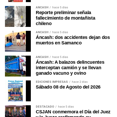
parte esencial de la experiencia. Ese debería ser el
ANCASH
hace 5 días
Reporte preliminar señala
próximo gran patrimonio que Áncash construya.
fallecimiento de montañista
chileno
Esta es mi opinión. ¿Usted qué opina?
(Guido C.
Duarte Plata Reg. CPP.
No 01073)
ANCASH
hace 5 días
Áncash: dos accidentes dejan dos
muertos en Samanco
ANCASH
hace 5 días
Áncash: A balazos delincuentes
interceptan camión y se llevan
ganado vacuno y ovino
EDICIONES IMPRESAS
hace 2 días
Sábado 08 de Agosto del 2026
DESTACADO
hace 5 días
CSJAN conmemora el Día del Juez