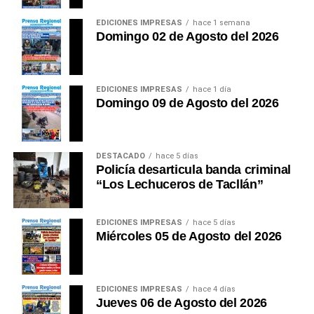
fortalecen su oferta, y toda la economía regional
termina beneficiándose.
EDICIONES IMPRESAS
hace 1 semana
Domingo 02 de Agosto del 2026
Cada accidente que trasciende internacionalmente
sin una respuesta eficiente deteriora silenciosamente
la imagen del destino. Las montañas no hablan. Pero
EDICIONES IMPRESAS
hace 1 día
Domingo 09 de Agosto del 2026
las estadísticas sí. Cada rescate tardío, cada
evacuación improvisada y cada vida perdida envían
un mensaje al mundo.
DESTACADO
hace 5 días
Policía desarticula banda criminal
Áncash posee una de las mayores riquezas naturales
“Los Lechuceros de Tacllán”
del planeta. Lo que todavía no posee es una política
pública de seguridad a la altura de esa riqueza. Quizá
el verdadero desafío ya no sea conseguir un nuevo
EDICIONES IMPRESAS
hace 5 días
Miércoles 05 de Agosto del 2026
reconocimiento internacional. El desafío consiste en
demostrar que somos capaces de cuidar a quienes
vienen a admirar aquello que tanto nos enorgullece.
EDICIONES IMPRESAS
hace 4 días
Porque el turismo del siglo XXI ya no premia
Jueves 06 de Agosto del 2026