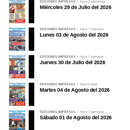
EDICIONES IMPRESAS
hace 2 semanas
cada año. El verdadero desafío no es comprarla, sino
Miércoles 29 de Julio del 2026
garantizar un modelo de gestión sostenible,
mantenimiento permanente y operación profesional
mediante alianzas público-privadas, evitando que una
EDICIONES IMPRESAS
hace 1 semana
inversión estratégica termine abandonada por falta de
Lunes 03 de Agosto del 2026
planificación.
Durante años hemos discutido carreteras, plazas,
EDICIONES IMPRESAS
hace 1 semana
monumentos, estadios y obras de concreto. Ha
Jueves 30 de Julio del 2026
llegado el momento de discutir seguridad. Porque
una región turística no se mide únicamente por la
belleza de sus paisajes. También se mide por la
EDICIONES IMPRESAS
hace 6 días
confianza que transmite a quienes la visitan.
Martes 04 de Agosto del 2026
Un turista que sabe que existe un sistema moderno
de rescate decide viajar con mayor tranquilidad. Una
agencia internacional promociona con mayor
EDICIONES IMPRESAS
hace 1 semana
Sábado 01 de Agosto del 2026
confianza un destino seguro. Una aseguradora
reduce sus restricciones. Los operadores turísticos