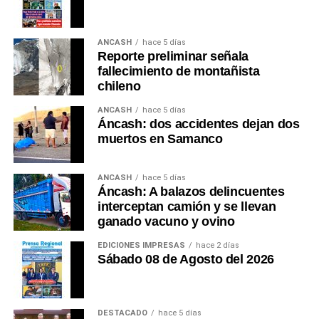
solamente los paisajes extraordinarios. Premia, sobre
todo, los destinos que convierten la seguridad en
parte esencial de la experiencia. Ese debería ser el
ANCASH
hace 5 días
Reporte preliminar señala
próximo gran patrimonio que Áncash construya.
fallecimiento de montañista
chileno
Esta es mi opinión. ¿Usted qué opina?
(Guido C.
Duarte Plata Reg. CPP.
No 01073)
ANCASH
hace 5 días
Áncash: dos accidentes dejan dos
muertos en Samanco
ANCASH
hace 5 días
Áncash: A balazos delincuentes
interceptan camión y se llevan
ganado vacuno y ovino
EDICIONES IMPRESAS
hace 2 días
Sábado 08 de Agosto del 2026
DESTACADO
hace 5 días