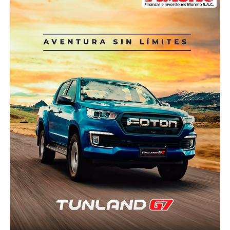
la atención de emergencias por desastres. Este
preparada y otra improvisada. Los Alpes europeos
resultado representa un avance conjunto de apenas
ofrecen quizá el mejor ejemplo. Suiza, Francia e Italia
13%, según cifras del Ministerio de Economía y
cuentan con helicópteros especialmente diseñados
Finanzas (MEF) consignadas por ComexPerú.
para operaciones de alta montaña, pilotos
certificados para vuelos extremos, centros
Estos recursos son destinados a reducir la
permanentes de coordinación, sistemas de
vulnerabilidad de la población frente a desastres
comunicación satelital y protocolos que permiten
naturales, como aquellos causados por la presencia
iniciar un rescate en cuestión de minutos.
de condiciones del Fenómeno El Niño (FEN),
mediante obras y acciones de prevención. Una
Nepal, pese a tener una geografía incluso más
proporción importante de estos recursos se asigna a
compleja que la peruana, desarrolló un sistema
los Gobiernos subnacionales (regionales y
donde el Estado, las empresas privadas, las
municipalidades), que en los últimos años han
aseguradoras y las organizaciones de rescate
ganado una mayor participación en este tipo de
trabajan de manera articulada. La tecnología satelital,
inversiones.
la evacuación mediante sistemas “longline” y los
seguros obligatorios forman parte del modelo
En 2025, la inversión pública para este fin ascendió a
operativo.
S/ 778 millones, de los cuales S/ 347 millones (45% del
total) se asignaron a las municipalidades. “Resulta
¿Por qué Áncash no puede aspirar a algo semejante?