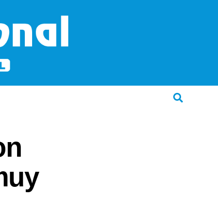
on
muy