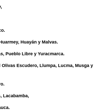
,
co.
Huarmey, Huayán y Malvas.
, Pueblo Libre y Yuracmarca.
l Olivas Escudero, Llumpa, Lucma, Musga y
o.
, Lacabamba,
auca.