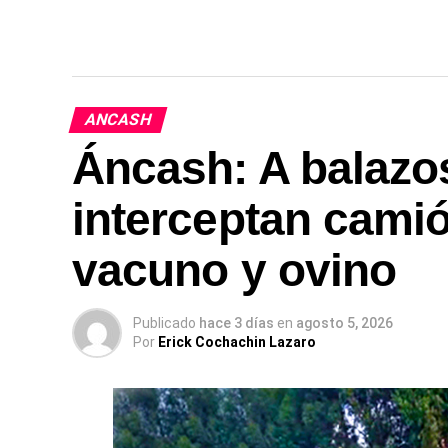
ANCASH
Áncash: A balazo
interceptan camió
vacuno y ovino
Publicado
hace 3 días
en
agosto 5, 2026
Por
Erick Cochachin Lazaro