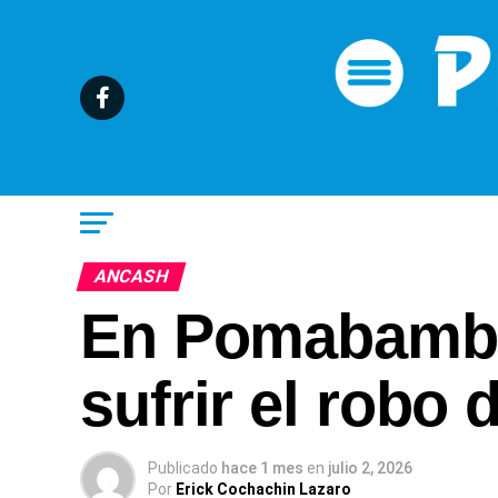
ANCASH
En Pomabamba 
sufrir el robo 
Publicado
hace 1 mes
en
julio 2, 2026
Por
Erick Cochachin Lazaro