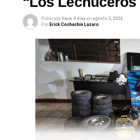
“Los Lechuceros 
Publicado
hace 4 días
en
agosto 5, 2026
Por
Erick Cochachin Lazaro