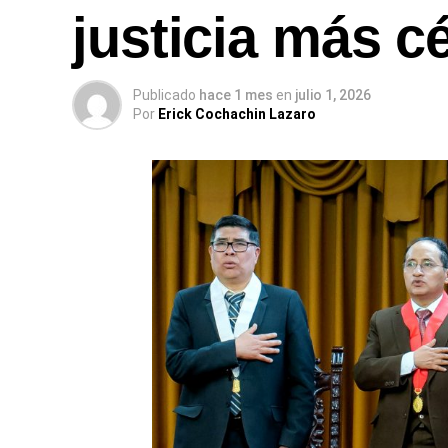
justicia más c
Publicado
hace 1 mes
en
julio 1, 2026
Por
Erick Cochachin Lazaro