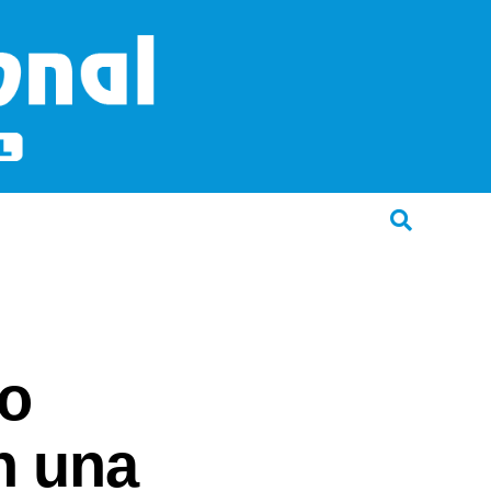
io
n una