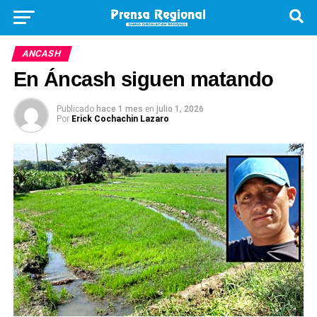
ANCASH
En Áncash siguen matando
Publicado
hace 1 mes
en
julio 1, 2026
Por
Erick Cochachin Lazaro