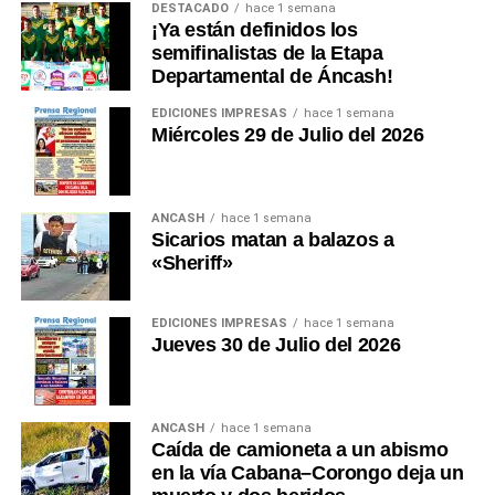
DESTACADO
hace 1 semana
inversión estratégica termine abandonada por falta de
¡Ya están definidos los
planificación.
semifinalistas de la Etapa
Departamental de Áncash!
Durante años hemos discutido carreteras, plazas,
EDICIONES IMPRESAS
hace 1 semana
monumentos, estadios y obras de concreto. Ha
Miércoles 29 de Julio del 2026
llegado el momento de discutir seguridad. Porque
una región turística no se mide únicamente por la
belleza de sus paisajes. También se mide por la
ANCASH
hace 1 semana
confianza que transmite a quienes la visitan.
Sicarios matan a balazos a
«Sheriff»
Un turista que sabe que existe un sistema moderno
de rescate decide viajar con mayor tranquilidad. Una
agencia internacional promociona con mayor
EDICIONES IMPRESAS
hace 1 semana
Jueves 30 de Julio del 2026
confianza un destino seguro. Una aseguradora
reduce sus restricciones. Los operadores turísticos
fortalecen su oferta, y toda la economía regional
termina beneficiándose.
ANCASH
hace 1 semana
Caída de camioneta a un abismo
en la vía Cabana–Corongo deja un
Cada accidente que trasciende internacionalmente