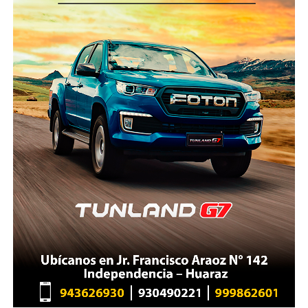
certificados para vuelos extremos, centros
Estos recursos son destinados a reducir la
permanentes de coordinación, sistemas de
vulnerabilidad de la población frente a desastres
comunicación satelital y protocolos que permiten
naturales, como aquellos causados por la presencia
iniciar un rescate en cuestión de minutos.
de condiciones del Fenómeno El Niño (FEN),
mediante obras y acciones de prevención. Una
Nepal, pese a tener una geografía incluso más
proporción importante de estos recursos se asigna a
compleja que la peruana, desarrolló un sistema
los Gobiernos subnacionales (regionales y
donde el Estado, las empresas privadas, las
municipalidades), que en los últimos años han
aseguradoras y las organizaciones de rescate
ganado una mayor participación en este tipo de
trabajan de manera articulada. La tecnología satelital,
inversiones.
la evacuación mediante sistemas “longline” y los
seguros obligatorios forman parte del modelo
En 2025, la inversión pública para este fin ascendió a
operativo.
S/ 778 millones, de los cuales S/ 347 millones (45% del
total) se asignaron a las municipalidades. “Resulta
¿Por qué Áncash no puede aspirar a algo semejante?
sumamente preocupante que en algunos de los
No estamos hablando de copiar modelos extranjeros
departamentos con mayor afectación histórica del
de manera mecánica. Estamos hablando de aprender
Fenómeno El Niño, los Gobiernos subnacionales no
de quienes enfrentan exactamente los mismos
estén ejecutando los recursos oportunamente”,
riesgos que nosotros.