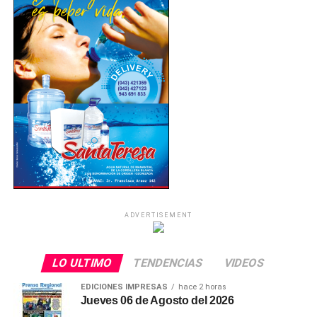
Finalmente, la Diócesis de Huaraz extendió una
invitación a toda la feligresía a unirse en oración y
agradecimiento, pidiendo que el “Patrón de Huaraz”
continúe bendiciendo a las familias, sacerdotes y
religiosos de la región, manteniendo unida la identidad
de su pueblo. Con emoción el alcalde David Tinoco
Rosales agradeció esta predisposición del Ministerio de
Cultura. (Arnaldo Mejía Bojórquez)
ADVERTISEMENT
LO ULTIMO
TENDENCIAS
VIDEOS
EDICIONES IMPRESAS
hace 2 horas
Jueves 06 de Agosto del 2026