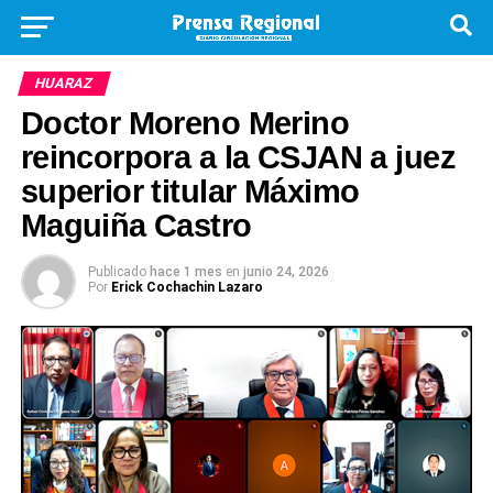
HUARAZ
Doctor Moreno Merino
reincorpora a la CSJAN a juez
superior titular Máximo
Maguiña Castro
Publicado
hace 1 mes
en
junio 24, 2026
Por
Erick Cochachin Lazaro