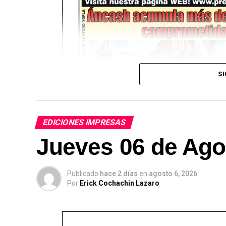
SI
EDICIONES IMPRESAS
Jueves 06 de Ago
Publicado
hace 2 días
en
agosto 6, 2026
Por
Erick Cochachin Lazaro