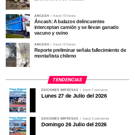
Bono no será remunerativo
ANCASH
hace 15 horas
Áncash: A balazos delincuentes
La ley establece que la bonificación extraordinaria de
interceptan camión y se llevan ganado
S/ 487 no tendrá carácter remunerativo ni
vacuno y ovino
pensionable.
ANCASH
hace 15 horas
Tampoco estará sujeta a cargas sociales ni servirá
Reporte preliminar señala fallecimiento de
montañista chileno
como base de cálculo para la compensación por
tiempo de servicios (CTS), bonificaciones,
asignaciones u otros beneficios laborales.
TENDENCIAS
Además, los docentes y auxiliares solo podrán recibir
EDICIONES IMPRESAS
hace 1 semana
este beneficio en una única entidad pública.
Lunes 27 de Julio del 2026
(Ronald Montoro Yopla)
EDICIONES IMPRESAS
hace 2 semanas
Domingo 26 Julio del 2026