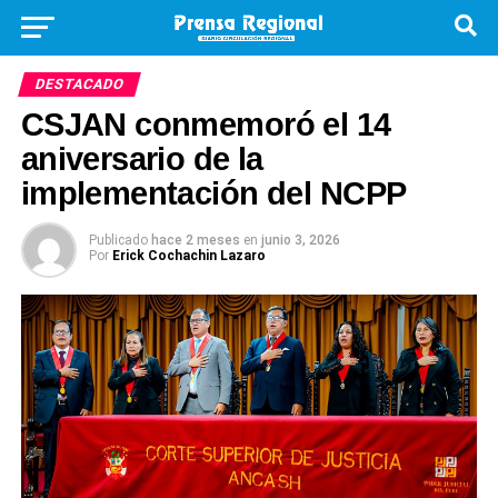
DESTACADO
CSJAN conmemoró el 14
aniversario de la
implementación del NCPP
Publicado
hace 2 meses
en
junio 3, 2026
Por
Erick Cochachin Lazaro