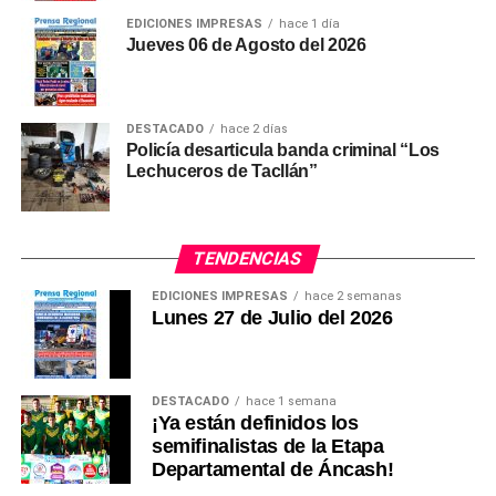
EDICIONES IMPRESAS
hace 1 día
Jueves 06 de Agosto del 2026
La ley establece que la bonificación extraordinaria de
S/ 487 no tendrá carácter remunerativo ni
pensionable.
DESTACADO
hace 2 días
Tampoco estará sujeta a cargas sociales ni servirá
Policía desarticula banda criminal “Los
Lechuceros de Tacllán”
como base de cálculo para la compensación por
tiempo de servicios (CTS), bonificaciones,
asignaciones u otros beneficios laborales.
TENDENCIAS
Además, los docentes y auxiliares solo podrán recibir
EDICIONES IMPRESAS
hace 2 semanas
este beneficio en una única entidad pública.
Lunes 27 de Julio del 2026
(Ronald Montoro Yopla)
DESTACADO
hace 1 semana
¡Ya están definidos los
semifinalistas de la Etapa
Departamental de Áncash!