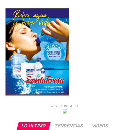
En ese contexto, el Ejecutivo consideró necesario
reconocer la función pedagógica de los docentes y el
apoyo que brindan los auxiliares de educación
mediante una bonificación extraordinaria.
Requisitos para acceder al beneficio Para recibir el
pago, los beneficiarios deberán:
Tener vínculo laboral vigente al momento del
desembolso. Haber estado registrados en el
Aplicativo Informático para el Registro Centralizado
de Planillas y de Datos de los Recursos Humanos del
Sector Público (AIRHSP) al 31 de diciembre de
2024. Contar con registro activo en el AIRHSP
cuando entre en vigencia la ley.
ADVERTISEMENT
Asimismo, la norma precisa que el personal que se
encontraba de vacaciones o con licencia con goce de
LO ULTIMO
TENDENCIAS
VIDEOS
remuneraciones al 31 de diciembre de 2024 será