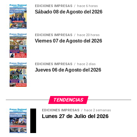
EDICIONES IMPRESAS
hace 6 horas
considerado como en labor efectiva para efectos del
Sábado 08 de Agosto del 2026
beneficio.
Bono no será remunerativo
EDICIONES IMPRESAS
hace 20 horas
Viernes 07 de Agosto del 2026
La ley establece que la bonificación extraordinaria de
S/ 487 no tendrá carácter remunerativo ni
pensionable.
EDICIONES IMPRESAS
hace 2 días
Tampoco estará sujeta a cargas sociales ni servirá
Jueves 06 de Agosto del 2026
como base de cálculo para la compensación por
tiempo de servicios (CTS), bonificaciones,
asignaciones u otros beneficios laborales.
TENDENCIAS
Además, los docentes y auxiliares solo podrán recibir
EDICIONES IMPRESAS
hace 2 semanas
este beneficio en una única entidad pública.
Lunes 27 de Julio del 2026
(Ronald Montoro Yopla)