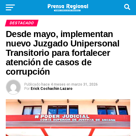
DESTACADO
Desde mayo, implementan
nuevo Juzgado Unipersonal
Transitorio para fortalecer
atención de casos de
corrupción
Publicado
hace 4 meses
en
marzo 31, 2026
Por
Erick Cochachin Lazaro