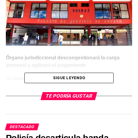
Órgano jurisdiccional descongestionará la carga
procesal y agilizará el juzgamiento
SIGUE LEYENDO
de delitos contra la administración pública.
El Consejo Ejecutivo del Poder Judicial (CEPJ)
TE PODRÍA GUSTAR
dispuso la implementación de medidas orientadas a
optimizar la atención de procesos por delitos de
corrupción de funcionarios en el distrito judicial de
Áncash, mediante la Resolución Administrativa N.°
DESTACADO
000084-2026-CE-PJ.