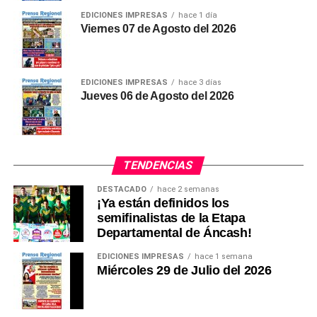
EDICIONES IMPRESAS
hace 1 día
Viernes 07 de Agosto del 2026
La ley establece que la bonificación extraordinaria de
S/ 487 no tendrá carácter remunerativo ni
pensionable.
EDICIONES IMPRESAS
hace 3 días
Tampoco estará sujeta a cargas sociales ni servirá
Jueves 06 de Agosto del 2026
como base de cálculo para la compensación por
tiempo de servicios (CTS), bonificaciones,
asignaciones u otros beneficios laborales.
TENDENCIAS
Además, los docentes y auxiliares solo podrán recibir
DESTACADO
hace 2 semanas
este beneficio en una única entidad pública.
¡Ya están definidos los
semifinalistas de la Etapa
(Ronald Montoro Yopla)
Departamental de Áncash!
EDICIONES IMPRESAS
hace 1 semana
Miércoles 29 de Julio del 2026