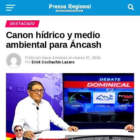
DESTACADO
Canon hídrico y medio
ambiental para Áncash
Publicado
hace 4 meses
en
marzo 31, 2026
Por
Erick Cochachin Lazaro