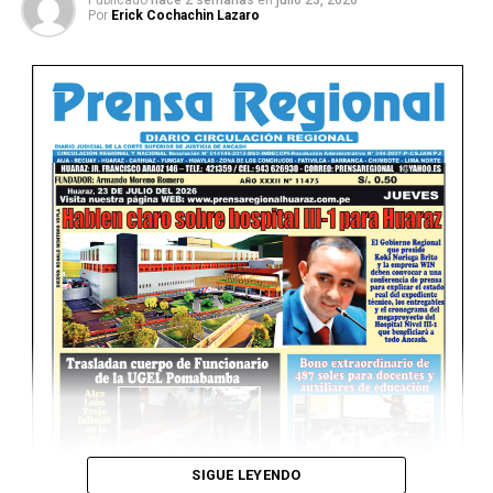
Publicado
hace 2 semanas
en
julio 23, 2026
Por
Erick Cochachin Lazaro
Ver Online
SIGUE LEYENDO