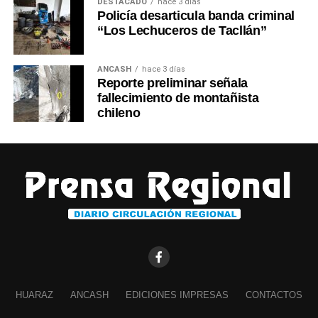
DESTACADO
hace 3 días
Policía desarticula banda criminal
“Los Lechuceros de Tacllán”
ANCASH
hace 3 días
Reporte preliminar señala
fallecimiento de montañista
chileno
HUARAZ
ANCASH
EDICIONES IMPRESAS
CONTACTOS