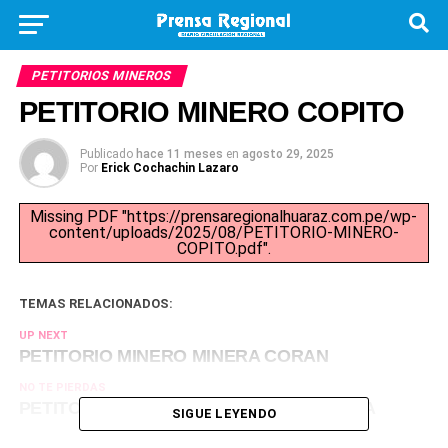
PETITORIOS MINEROS
PETITORIO MINERO COPITO
Publicado
hace 11 meses
en
agosto 29, 2025
Por
Erick Cochachin Lazaro
Missing PDF "https://prensaregionalhuaraz.com.pe/wp-
content/uploads/2025/08/PETITORIO-MINERO-
COPITO.pdf".
TEMAS RELACIONADOS:
UP NEXT
PETITORIO MINERO MINERA CORAN
NO TE PIERDAS
PETITORIO COMPAÑÍA MINERA YOMARZA
SIGUE LEYENDO